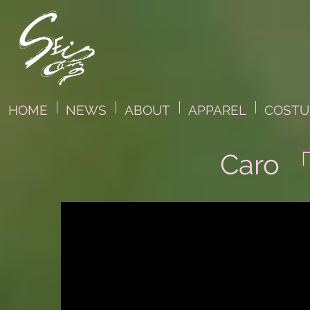
HOME
NEWS
ABOUT
APPAREL
COST
Caro